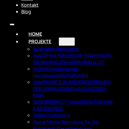
Kontakt
Blog
HOME
PROJEKTE
Sparkasse Recruiting
IMAGEFILM FÜR DEN GETRÄNKEFACH­
GROßHÄNDLER KAMPMANN & CO.
MOHAG Motorwagen-
Handelsgesellschaft mbH
KAMPAGNE ZUR WIEDERERÖFFNUNG
DER SPARKASSENFILIALE IN ESSEN-
KRAY
SONDERTRIKOT-KAMPAGNE FÜR RWE
& ESSENDIESE
Telekom Digital X
Social Media Recruiting für die
Pohlmann Steuerberatung