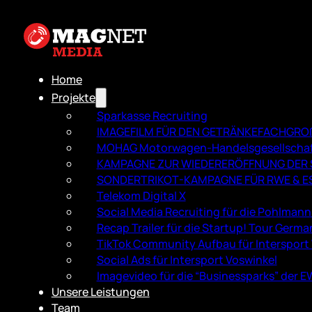
Home
Projekte
Sparkasse Recruiting
IMAGEFILM FÜR DEN GETRÄNKEFACH­GR
MOHAG Motorwagen-Handelsgesellscha
KAMPAGNE ZUR WIEDERERÖFFNUNG DER S
SONDERTRIKOT-KAMPAGNE FÜR RWE & E
Telekom Digital X
Social Media Recruiting für die Pohlman
Recap Trailer für die Startup! Tour Germa
TikTok Community Aufbau für Intersport
Social Ads für Intersport Voswinkel
Imagevideo für die “Businessparks” der 
Unsere Leistungen
Team