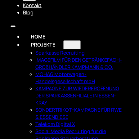
Kontakt
Blog
HOME
PROJEKTE
Sparkasse Recruiting
IMAGEFILM FÜR DEN GETRÄNKEFACH­
GROßHÄNDLER KAMPMANN & CO.
MOHAG Motorwagen-
Handelsgesellschaft mbH
KAMPAGNE ZUR WIEDERERÖFFNUNG
DER SPARKASSENFILIALE IN ESSEN-
KRAY
SONDERTRIKOT-KAMPAGNE FÜR RWE
& ESSENDIESE
Telekom Digital X
Social Media Recruiting für die
Pohlmann Steuerberatung