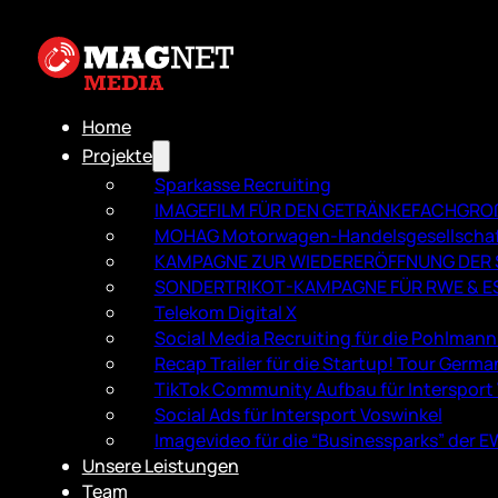
Home
Projekte
Sparkasse Recruiting
IMAGEFILM FÜR DEN GETRÄNKEFACH­GR
MOHAG Motorwagen-Handelsgesellscha
KAMPAGNE ZUR WIEDERERÖFFNUNG DER S
SONDERTRIKOT-KAMPAGNE FÜR RWE & E
Telekom Digital X
Social Media Recruiting für die Pohlman
Recap Trailer für die Startup! Tour Germa
TikTok Community Aufbau für Intersport
Social Ads für Intersport Voswinkel
Imagevideo für die “Businessparks” der 
Unsere Leistungen
Team