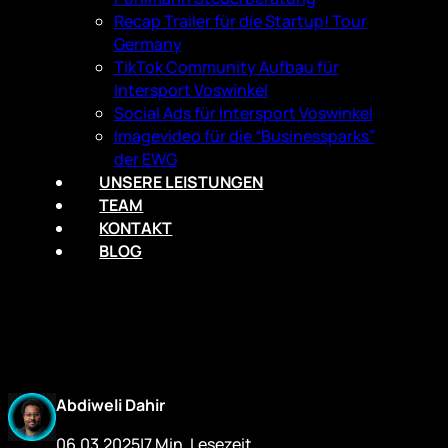
Recap Trailer für die Startup! Tour
Germany
TikTok Community Aufbau für
Intersport Voswinkel
Social Ads für Intersport Voswinkel
Imagevideo für die “Businessparks”
der EWG
UNSERE LEISTUNGEN
TEAM
KONTAKT
BLOG
Abdiweli Dahir
06.03.2025
|
7 Min. Lesezeit