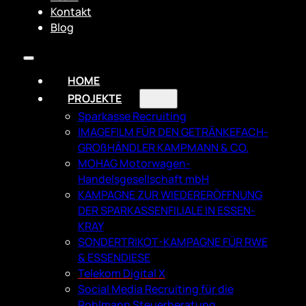
Kontakt
Blog
HOME
PROJEKTE
Sparkasse Recruiting
IMAGEFILM FÜR DEN GETRÄNKEFACH­
GROßHÄNDLER KAMPMANN & CO.
MOHAG Motorwagen-
Handelsgesellschaft mbH
KAMPAGNE ZUR WIEDERERÖFFNUNG
DER SPARKASSENFILIALE IN ESSEN-
KRAY
SONDERTRIKOT-KAMPAGNE FÜR RWE
& ESSENDIESE
Telekom Digital X
Social Media Recruiting für die
Pohlmann Steuerberatung