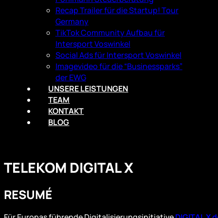
Recap Trailer für die Startup! Tour
Germany
TikTok Community Aufbau für
Intersport Voswinkel
Social Ads für Intersport Voswinkel
Imagevideo für die “Businessparks”
der EWG
UNSERE LEISTUNGEN
TEAM
KONTAKT
BLOG
TELEKOM DIGITAL X
RESUMÉ
Für Europas führende Digitalisierungsinitiative
DIGITAL X 