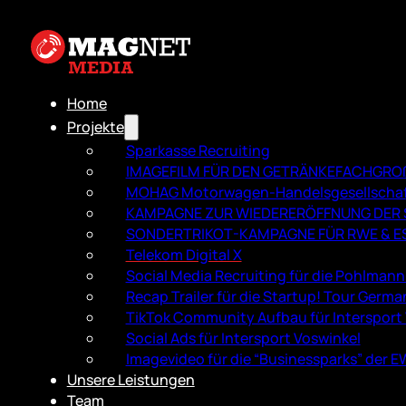
Home
Projekte
Sparkasse Recruiting
IMAGEFILM FÜR DEN GETRÄNKEFACH­GR
MOHAG Motorwagen-Handelsgesellscha
KAMPAGNE ZUR WIEDERERÖFFNUNG DER S
SONDERTRIKOT-KAMPAGNE FÜR RWE & E
Telekom Digital X
Social Media Recruiting für die Pohlman
Recap Trailer für die Startup! Tour Germa
TikTok Community Aufbau für Intersport
Social Ads für Intersport Voswinkel
Imagevideo für die “Businessparks” der 
Unsere Leistungen
Team