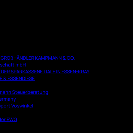
H­GROßHÄNDLER KAMPMANN & CO.
schaft mbH
ER SPARKASSENFILIALE IN ESSEN-KRAY
 & ESSENDIESE
hlmann Steuerberatung
 Germany
sport Voswinkel
 der EWG