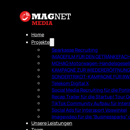
Home
Projekte
Sparkasse Recruiting
IMAGEFILM FÜR DEN GETRÄNKEFAC
MOHAG Motorwagen-Handelsgesell
KAMPAGNE ZUR WIEDERERÖFFNUNG D
SONDERTRIKOT-KAMPAGNE FÜR RWE
Telekom Digital X
Social Media Recruiting für die Po
Recap Trailer für die Startup! Tour
TikTok Community Aufbau für Inter
Social Ads für Intersport Voswinkel
Imagevideo für die “Businessparks”
Unsere Leistungen
Team