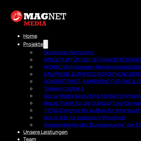
Home
Projekte
Sparkasse Recruiting
IMAGEFILM FÜR DEN GETRÄNKEFACH­GR
MOHAG Motorwagen-Handelsgesellscha
KAMPAGNE ZUR WIEDERERÖFFNUNG DER S
SONDERTRIKOT-KAMPAGNE FÜR RWE & E
Telekom Digital X
Social Media Recruiting für die Pohlman
Recap Trailer für die Startup! Tour Germa
TikTok Community Aufbau für Intersport
Social Ads für Intersport Voswinkel
Imagevideo für die “Businessparks” der 
Unsere Leistungen
Team