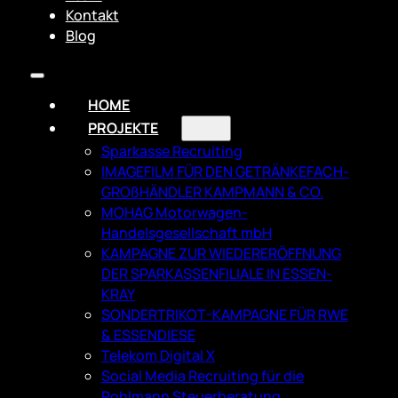
Kontakt
Blog
HOME
PROJEKTE
Sparkasse Recruiting
IMAGEFILM FÜR DEN GETRÄNKEFACH­
GROßHÄNDLER KAMPMANN & CO.
MOHAG Motorwagen-
Handelsgesellschaft mbH
KAMPAGNE ZUR WIEDERERÖFFNUNG
DER SPARKASSENFILIALE IN ESSEN-
KRAY
SONDERTRIKOT-KAMPAGNE FÜR RWE
& ESSENDIESE
Telekom Digital X
Social Media Recruiting für die
Pohlmann Steuerberatung