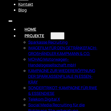
Kontakt
Blog
HOME
PROJEKTE
Sparkasse Recruiting
IMAGEFILM FÜR DEN GETRÄNKEFACH­
GROßHÄNDLER KAMPMANN & CO.
MOHAG Motorwagen-
Handelsgesellschaft mbH
KAMPAGNE ZUR WIEDERERÖFFNUNG
DER SPARKASSENFILIALE IN ESSEN-
KRAY
SONDERTRIKOT-KAMPAGNE FÜR RWE
& ESSENDIESE
Telekom Digital X
Social Media Recruiting für die
Pohlmann Steuerberatung