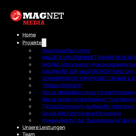
Home
Projekte
Sparkasse Recruiting
IMAGEFILM FÜR DEN GETRÄNKEFACH­GR
MOHAG Motorwagen-Handelsgesellscha
KAMPAGNE ZUR WIEDERERÖFFNUNG DER S
SONDERTRIKOT-KAMPAGNE FÜR RWE & E
Telekom Digital X
Social Media Recruiting für die Pohlman
Recap Trailer für die Startup! Tour Germa
TikTok Community Aufbau für Intersport
Social Ads für Intersport Voswinkel
Imagevideo für die “Businessparks” der 
Unsere Leistungen
Team